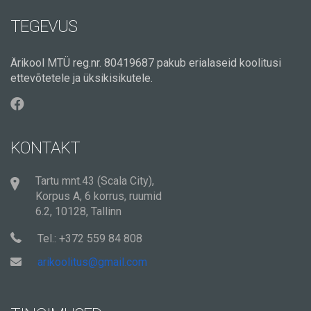
TEGEVUS
Ärikool MTÜ reg.nr. 80419687 pakub erialaseid koolitusi
ettevõtetele ja üksikisikutele.
KONTAKT
Tartu mnt.43 (Scala City),
Korpus A, 6 korrus, ruumid
6.2, 10128, Tallinn
Tel.: +372 559 84 808
arikoolitus@gmail.com