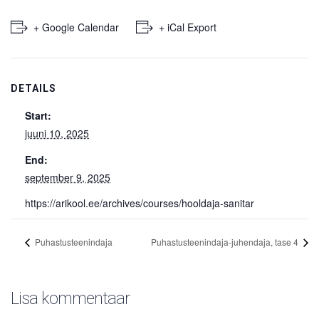
+ Google Calendar
+ iCal Export
DETAILS
Start:
juuni 10, 2025
End:
september 9, 2025
https://arikool.ee/archives/courses/hooldaja-sanitar
Puhastusteenindaja
Puhastusteenindaja-j­uhendaja, tase 4
Lisa kommentaar