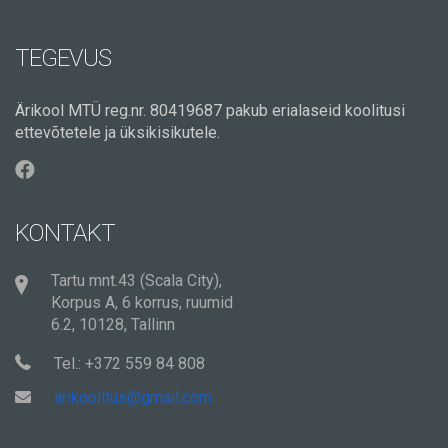
TEGEVUS
Ärikool MTÜ reg.nr. 80419687 pakub erialaseid koolitusi
ettevõtetele ja üksikisikutele.
KONTAKT
Tartu mnt.43 (Scala City),
Korpus A, 6 korrus, ruumid
6.2, 10128, Tallinn
Tel.: +372 559 84 808
arikoolitus@gmail.com