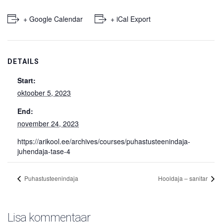
+ Google Calendar
+ iCal Export
DETAILS
Start:
oktoober 5, 2023
End:
november 24, 2023
https://arikool.ee/archives/courses/puhastusteenindaja-
juhendaja-tase-4
Puhastusteenindaja
Hooldaja – sanitar
Lisa kommentaar