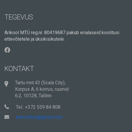
TEGEVUS
Ärikool MTÜ reg.nr. 80419687 pakub erialaseid koolitusi
ettevõtetele ja üksikisikutele.
KONTAKT
Tartu mnt.43 (Scala City),
Korpus A, 6 korrus, ruumid
6.2, 10128, Tallinn
Tel.: +372 559 84 808
arikoolitus@gmail.com