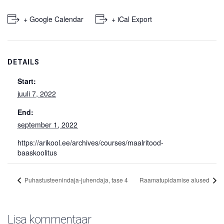
+ Google Calendar
+ iCal Export
DETAILS
Start:
juuli 7, 2022
End:
september 1, 2022
https://arikool.ee/archives/courses/maalritood-
baaskoolitus
Puhastusteenindaja-j­uhendaja, tase 4
Raamatupidamise alused
Lisa kommentaar