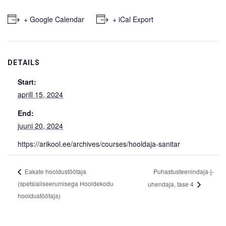
+ Google Calendar
+ iCal Export
DETAILS
Start:
aprill 15, 2024
End:
juuni 20, 2024
https://arikool.ee/archives/courses/hooldaja-sanitar
Puhastusteenindaja-j­
Eakate hooldustöötaja
(spetsialiseerumisega Hooldekodu
uhendaja, tase 4
hooldustöötaja)