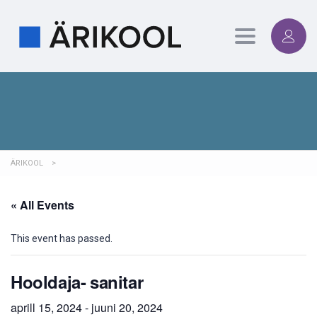
Toggle
navigation
ÄRIKOOL
>
« All Events
This event has passed.
Hooldaja- sanitar
aprill 15, 2024
-
juuni 20, 2024