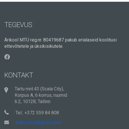
TEGEVUS
Ärikool MTÜ reg.nr. 80419687 pakub erialaseid koolitusi
ettevõtetele ja üksikisikutele.
KONTAKT
Tartu mnt.43 (Scala City),
Korpus A, 6 korrus, ruumid
6.2, 10128, Tallinn
Tel.: +372 559 84 808
arikoolitus@gmail.com