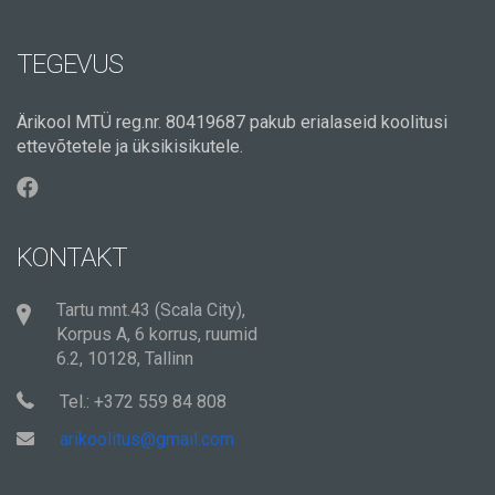
TEGEVUS
Ärikool MTÜ reg.nr. 80419687 pakub erialaseid koolitusi
ettevõtetele ja üksikisikutele.
KONTAKT
Tartu mnt.43 (Scala City),
Korpus A, 6 korrus, ruumid
6.2, 10128, Tallinn
Tel.: +372 559 84 808
arikoolitus@gmail.com