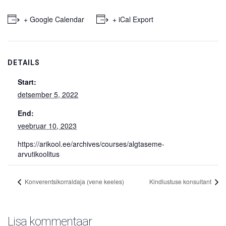
+ Google Calendar
+ iCal Export
DETAILS
Start:
detsember 5, 2022
End:
veebruar 10, 2023
https://arikool.ee/archives/courses/algtaseme-
arvutikoolitus
Konverentsikorraldaja (vene keeles)
Kindlustuse konsultant
Lisa kommentaar