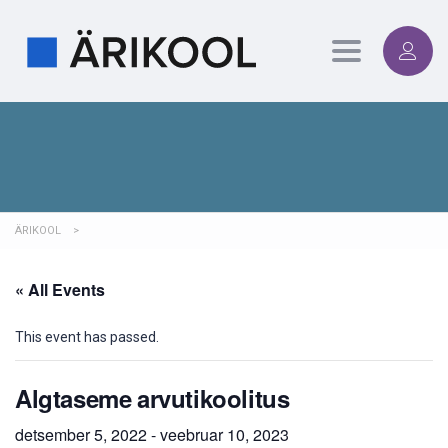
Toggle
navigation
ÄRIKOOL
>
« All Events
This event has passed.
Algtaseme arvutikoolitus
detsember 5, 2022
-
veebruar 10, 2023