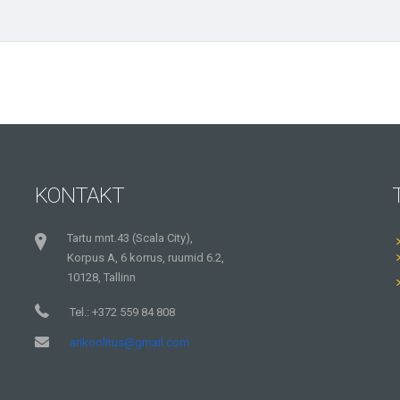
KONTAKT
Tartu mnt.43 (Scala City),
Korpus A, 6 korrus, ruumid 6.2,
10128, Tallinn
Tel.: +372 559 84 808
arikoolitus@gmail.com