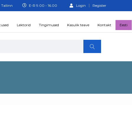
 Tallinn
E-R 9.00 - 16.00
Login
Register
tused
Lektorid
Tingimused
Kasulik teave
Kontakt
Eesti