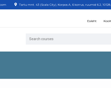
.com
Tartu mnt. 43 (Scala City), Korpos A, 6 korrus, ruumid 6.2, 10128,
Esileht
Kooli