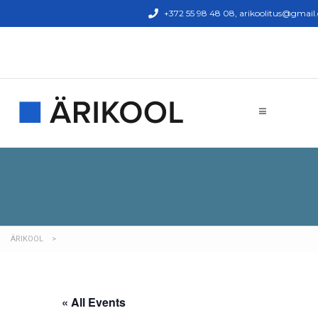
+372 55 98 48 08, arikoolitus@gmail
ÄRIKOOL
>
« All Events