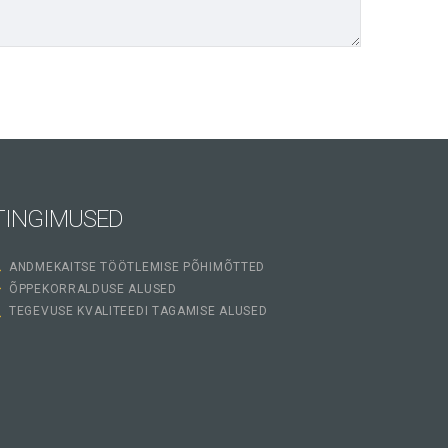
TINGIMUSED
ANDMEKAITSE TÖÖTLEMISE PÕHIMÕTTED
ÕPPEKORRALDUSE ALUSED
TEGEVUSE KVALITEEDI TAGAMISE ALUSED