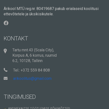
Ärikool MTÜ reg.nr. 80419687 pakub erialaseid koolitusi
ettevõtetele ja üksikisikutele.
KONTAKT
Tartu mnt.43 (Scala City),
Korpus A, 6 korrus, ruumid
6.2, 10128, Tallinn
Tel.: +372 559 84 808
arikoolitus@gmail.com
TINGIMUSED
ANDMEKAITSE TÖÖTLEMISE PÕHIMÕTTED