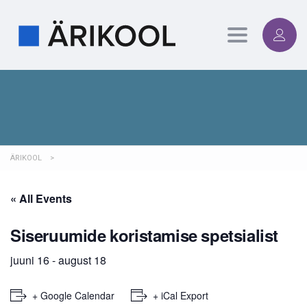
Toggle
navigation
ÄRIKOOL
>
« All Events
Siseruumide koristamise spetsialist
juuni 16
-
august 18
+ Google Calendar
+ iCal Export