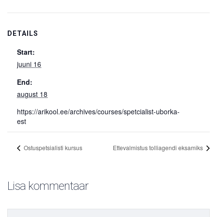
DETAILS
Start:
juuni 16
End:
august 18
https://arikool.ee/archives/courses/spetcialist-uborka-
est
Ostuspetsialisti kursus
Ettevalmistus tolliagendi eksamiks
Lisa kommentaar