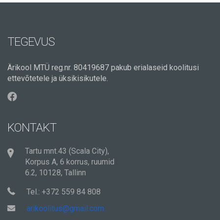
TEGEVUS
Ärikool MTÜ reg.nr. 80419687 pakub erialaseid koolitusi
ettevõtetele ja üksikisikutele.
KONTAKT
Tartu mnt.43 (Scala City),
Korpus A, 6 korrus, ruumid
6.2, 10128, Tallinn
Tel.: +372 559 84 808
arikoolitus@gmail.com