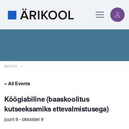
Toggle
navigation
ÄRIKOOL
>
« All Events
Köögiabiline (baaskoolitus
kutseeksamiks ettevalmistusega)
juuni 9
-
oktoober 9