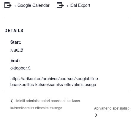
+ Google Calendar
+ iCal Export
DETAILS
Start:
juuni 9
End:
oktoober 9
https://arikool.ee/archives/courses/koogiabiline-
baaskoolitus-kutseeksamiks-ettevalmistusega
Hotelli administraatori baaskoolitus koos
kutseeksamiks ettevalmistusega
Abivahendispetsialist